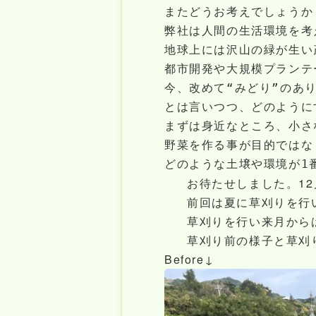
またどうお考えでしょうか
弊社は人間の生活環境を考
地球上には沢山の緑が生い
都市開発や大規模プランテ
今、改めて“みどり”のあ
とは言いつつ、どのように
まずは身近なところ、小さ
野菜を作る事が目的ではな
どのような土壌や環境が1
お待たせしました。1
前回は夏に草刈りを行
草刈りを行い来月から
草刈り前の様子と草刈
Before↓