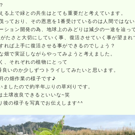
？
える上で緑との共生はとても重要だと考えています。
茂っており、その恩恵を1番受けているのは人間ではな
ーション開発の為、地球上のみどりは減少の一途を辿っ
りがたさと大切にしていく事、復活させていく事が望まれ
すれば上手に復活させる事ができるのでしょう？
な畑で実証しながらやってみようと考えました。
く、それぞれの植物にとって
番良いのか少しずつトライしてみたいと思います。
2月の畑作業の様子です♪
いましたので約半年ぶりの草刈りです。
は土壌改良できるといいな~笑
り後の様子を写真でお伝えします^^